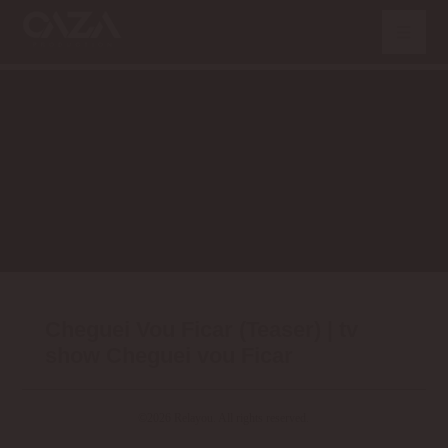
Cheguei Vou Ficar (Teaser) | tv
show Cheguei vou Ficar
©2026 Relayou. All rights reserved.