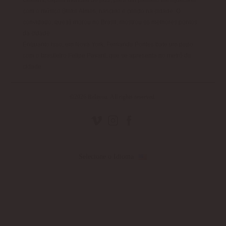
Orleans, capital mundial do jazz, para um passeio inesquecível
com o músico Blake Almos, nascido e criado na cidade. O
convidado, que já morou no Brasil, mostrou os melhores pontos
da cidade.
Enquanto isso, em Nova York, Fernanda Pontes bate um papo
com o brasileiro Felipe Pavani, que se apresenta no metrô da
cidade.
©2026 Relayou. All rights reserved.
Selecione o Idioma